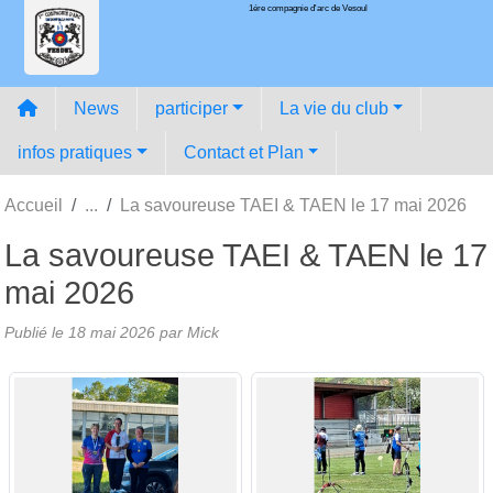
1ére compagnie d'arc de Vesoul
Panneau de gestion des cookies
News
participer
La vie du club
infos pratiques
Contact et Plan
Accueil
La savoureuse TAEI & TAEN le 17 mai 2026
La savoureuse TAEI & TAEN le 17
mai 2026
Publié le
18 mai 2026
par
Mick