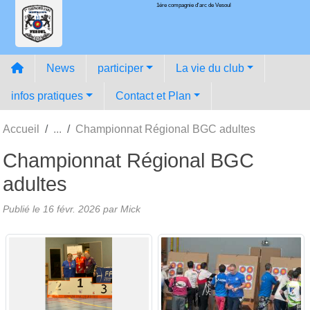
1ére compagnie d'arc de Vesoul
Panneau de gestion des cookies
News
participer
La vie du club
infos pratiques
Contact et Plan
Accueil
Championnat Régional BGC adultes
Championnat Régional BGC
adultes
Publié le
16 févr. 2026
par
Mick