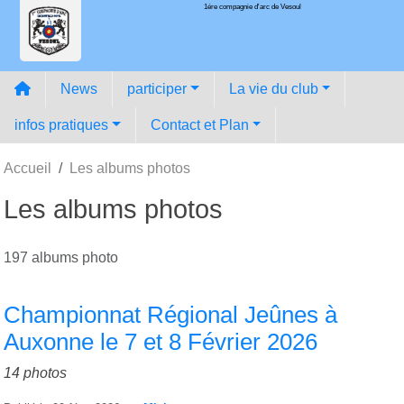
1ére compagnie d'arc de Vesoul
Panneau de gestion des cookies
News
participer
La vie du club
infos pratiques
Contact et Plan
Accueil
Les albums photos
Les albums photos
197 albums photo
Championnat Régional Jeûnes à
Auxonne le 7 et 8 Février 2026
14 photos