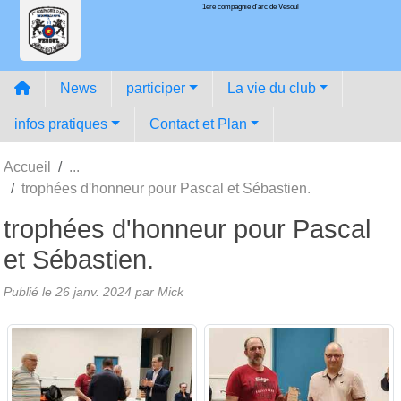
1ére compagnie d'arc de Vesoul
Panneau de gestion des cookies
News
participer
La vie du club
infos pratiques
Contact et Plan
Accueil
trophées d'honneur pour Pascal et Sébastien.
trophées d'honneur pour Pascal
et Sébastien.
Publié le
26 janv. 2024
par
Mick