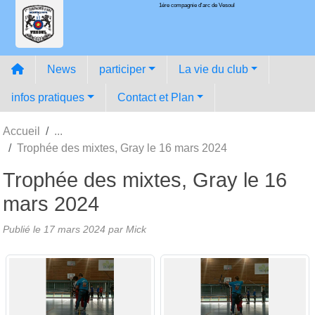
1ére compagnie d'arc de Vesoul
Panneau de gestion des cookies
News
participer
La vie du club
infos pratiques
Contact et Plan
Accueil
Trophée des mixtes, Gray le 16 mars 2024
Trophée des mixtes, Gray le 16
mars 2024
Publié le
17 mars 2024
par
Mick