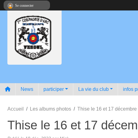
Panneau de gestion des cookies
Se connecter
News
participer
La vie du club
infos p
Accueil
Les albums photos
Thise le 16 et 17 décembre
Thise le 16 et 17 déce