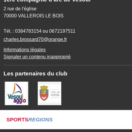
2 rue de l'église
70000
VALLEROIS LE BOIS
Tél. :
0384783154 ou 0672197511
charles.brossard70@orange.fr
Informations légales
Signaler un contenu inapproprié
Les partenaires du club
SPORTS
REGIONS