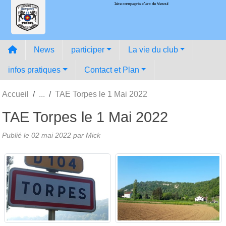
1ére compagnie d'arc de Vesoul
Panneau de gestion des cookies
News
participer
La vie du club
infos pratiques
Contact et Plan
Accueil
TAE Torpes le 1 Mai 2022
TAE Torpes le 1 Mai 2022
Publié le
02 mai 2022
par
Mick