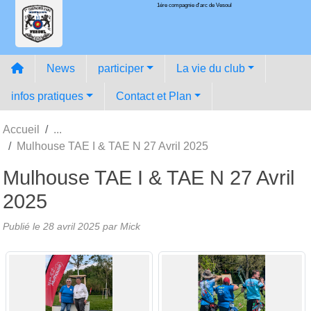
1ére compagnie d'arc de Vesoul
Panneau de gestion des cookies
News
participer
La vie du club
infos pratiques
Contact et Plan
Accueil
Mulhouse TAE I & TAE N 27 Avril 2025
Mulhouse TAE I & TAE N 27 Avril
2025
Publié le
28 avril 2025
par
Mick