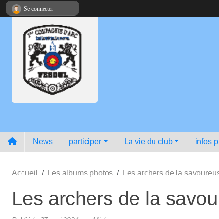
Panneau de gestion des cookies
Se connecter
News
participer
La vie du club
infos p
Accueil
Les albums photos
Les archers de la savoureu
Les archers de la savou