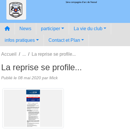
1ére compagnie d'arc de Vesoul
Panneau de gestion des cookies
News
participer
La vie du club
infos pratiques
Contact et Plan
Accueil
La reprise se profile...
La reprise se profile...
Publié le
08 mai 2020
par
Mick