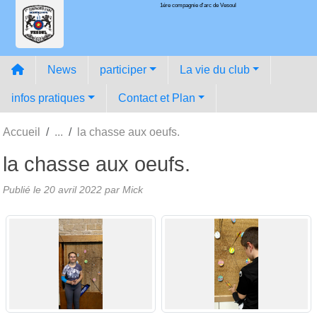
1ére compagnie d'arc de Vesoul
Panneau de gestion des cookies
News
participer
La vie du club
infos pratiques
Contact et Plan
Accueil
la chasse aux oeufs.
la chasse aux oeufs.
Publié le
20 avril 2022
par
Mick