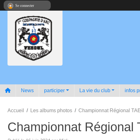
Panneau de gestion des cookies
Se connecter
News
participer
La vie du club
infos p
Accueil
Les albums photos
Championnat Régional TAE 
Championnat Régional T