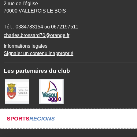
2 rue de l'église
70000
VALLEROIS LE BOIS
Tél. :
0384783154 ou 0672197511
charles.brossard70@orange.fr
Informations légales
Signaler un contenu inapproprié
Les partenaires du club
SPORTS
REGIONS