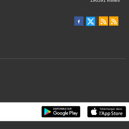
196391
visites