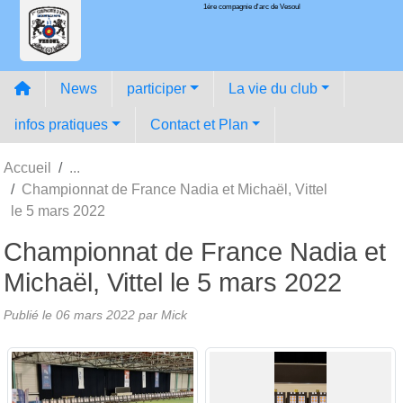
1ére compagnie d'arc de Vesoul
Panneau de gestion des cookies
News
participer
La vie du club
infos pratiques
Contact et Plan
Accueil
Championnat de France Nadia et Michaël, Vittel
le 5 mars 2022
Championnat de France Nadia et
Michaël, Vittel le 5 mars 2022
Publié le
06 mars 2022
par
Mick