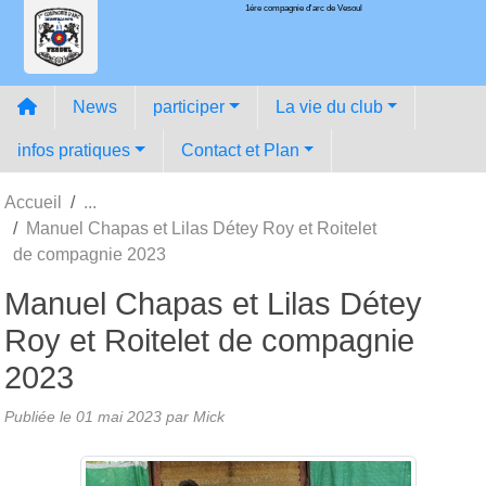
1ére compagnie d'arc de Vesoul
Panneau de gestion des cookies
News
participer
La vie du club
infos pratiques
Contact et Plan
Accueil
Manuel Chapas et Lilas Détey Roy et Roitelet
de compagnie 2023
Manuel Chapas et Lilas Détey
Roy et Roitelet de compagnie
2023
Publiée le
01 mai 2023
par
Mick