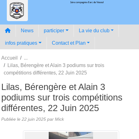
1ére compagnie d'arc de Vesoul
Panneau de gestion des cookies
News
participer
La vie du club
infos pratiques
Contact et Plan
Accueil
Lilas, Bérengère et Alain 3 podiums sur trois
compétitions différentes, 22 Juin 2025
Lilas, Bérengère et Alain 3
podiums sur trois compétitions
différentes, 22 Juin 2025
Publiée le
22 juin 2025
par
Mick