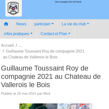
1ére compagnie d'arc de Vesoul
Panneau de gestion des cookies
News
participer
La vie du club
infos pratiques
Contact et Plan
Accueil
Guillaume Toussaint Roy de compagnie 2021
au Chateau de Vallerois le Bois
Guillaume Toussaint Roy de
compagnie 2021 au Chateau de
Vallerois le Bois
Publiée le
20 mai 2021
par
Mick