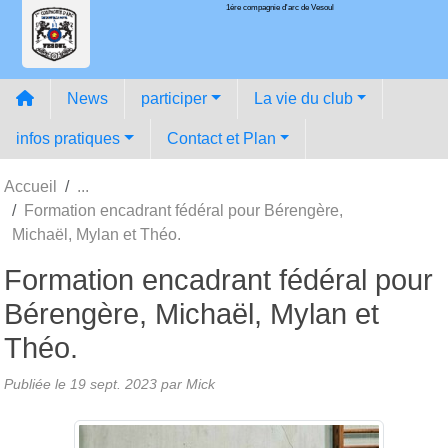
1ére compagnie d'arc de Vesoul
Panneau de gestion des cookies
News
participer
La vie du club
infos pratiques
Contact et Plan
Accueil
Formation encadrant fédéral pour Bérengère,
Michaël, Mylan et Théo.
Formation encadrant fédéral pour
Bérengère, Michaël, Mylan et
Théo.
Publiée le
19 sept. 2023
par
Mick