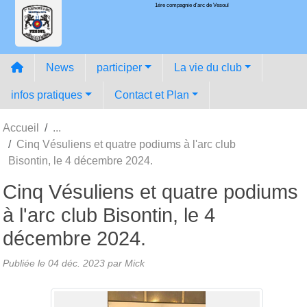
1ére compagnie d'arc de Vesoul
Panneau de gestion des cookies
News
participer
La vie du club
infos pratiques
Contact et Plan
Accueil
Cinq Vésuliens et quatre podiums à l'arc club
Bisontin, le 4 décembre 2024.
Cinq Vésuliens et quatre podiums
à l'arc club Bisontin, le 4
décembre 2024.
Publiée le
04 déc. 2023
par
Mick