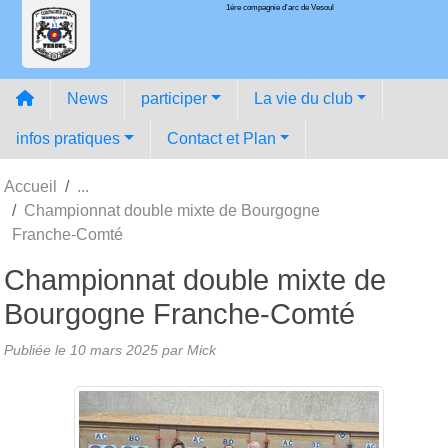
1ére compagnie d'arc de Vesoul
Panneau de gestion des cookies
News
participer
La vie du club
infos pratiques
Contact et Plan
Accueil
Championnat double mixte de Bourgogne
Franche-Comté
Championnat double mixte de
Bourgogne Franche-Comté
Publiée le
10 mars 2025
par
Mick