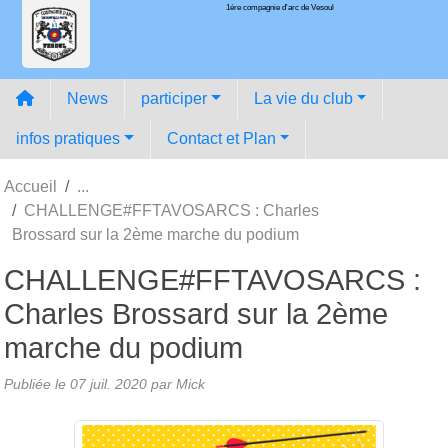
1ére compagnie d'arc de Vesoul
Panneau de gestion des cookies
News
participer
La vie du club
infos pratiques
Contact et Plan
Accueil
CHALLENGE#FFTAVOSARCS : Charles
Brossard sur la 2ème marche du podium
CHALLENGE#FFTAVOSARCS :
Charles Brossard sur la 2ème
marche du podium
Publiée le
07 juil. 2020
par
Mick