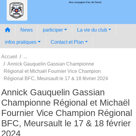
1ére compagnie d'arc de Vesoul
Panneau de gestion des cookies
News
participer
La vie du club
infos pratiques
Contact et Plan
Accueil
Annick Gauquelin Gassian Championne
Régional et Michaël Fournier Vice Champion
Régional BFC, Meursault le 17 & 18 février 2024
Annick Gauquelin Gassian
Championne Régional et Michaël
Fournier Vice Champion Régional
BFC, Meursault le 17 & 18 février
2024